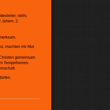
esleiter, stellv.
, (ehem. 2.
fmerksam.
enz, machten mir Mut
 Christen gemeinsam
 im Tempelherren-
inschaft.
dürfen.