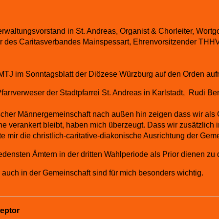
rwaltungsvorstand in St. Andreas, Organist & Chorleiter, Wortgott
ender des Caritasverbandes Mainspessart, Ehrenvorsitzender THHV
OMTJ im Sonntagsblatt der Diözese Würzburg auf den Orden au
Pfarrverweser der Stadtpfarrei St. Andreas in Karlstadt, Rudi B
scher Männergemeinschaft nach außen hin zeigen dass wir als
rche verankert bleibt, haben mich überzeugt. Dass wir zusätzlich
mir die christlich-caritative-diakonische Ausrichtung der Geme
ensten Ämtern in der dritten Wahlperiode als Prior dienen zu 
 auch in der Gemeinschaft sind für mich besonders wichtig.
eptor