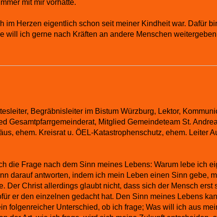
mmer mit mir vorhatte.
h im Herzen eigentlich schon seit meiner Kindheit war. Dafür b
 will ich gerne nach Kräften an andere Menschen weitergeben
tesleiter, Begräbnisleiter im Bistum Würzburg, Lektor, Kommuni
lied Gesamtpfarrgemeinderat, Mitglied Gemeindeteam St. Andrea
äus, ehem. Kreisrat u. ÖEL-Katastrophenschutz, ehem. Leiter A
ich die Frage nach dem Sinn meines Lebens: Warum lebe ich ei
ann darauf antworten, indem ich mein Leben einen Sinn gebe, m
 Der Christ allerdings glaubt nicht, dass sich der Mensch erst 
für er den einzelnen gedacht hat. Den Sinn meines Lebens kann
st ein folgenreicher Unterschied, ob ich frage; Was will ich aus