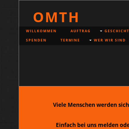
OMTH
WILLKOMMEN
AUFTRAG
GESCHICHT
SPENDEN
TERMINE
WER WIR SIND
Viele Menschen werden sich
Einfach bei uns melden od