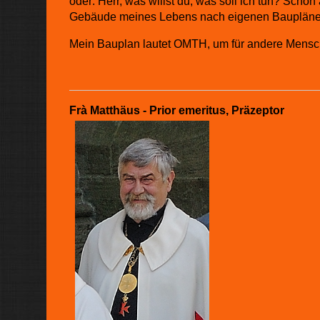
oder: Herr, was willst du, was soll ich tun? Schon
Gebäude meines Lebens nach eigenen Bauplänen e
Mein Bauplan lautet OMTH, um für andere Mensch
Frà Matthäus - Prior emeritus, Präzeptor