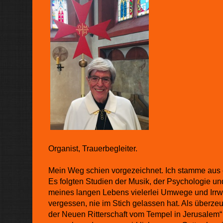
Organist, Trauerbegleiter.
Mein Weg schien vorgezeichnet. Ich stamme aus 
Es folgten Studien der Musik, der Psychologie u
meines langen Lebens vielerlei Umwege und Irrwe
vergessen, nie im Stich gelassen hat. Als überze
der Neuen Ritterschaft vom Tempel in Jerusalem“