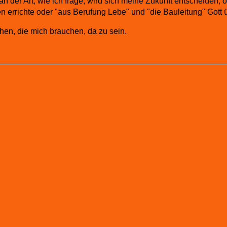
 an der Art, wie ich frage, wird sich meine Zukunft entscheiden, 
rrichte oder "aus Berufung Lebe" und "die Bauleitung" Gott 
en, die mich brauchen, da zu sein.