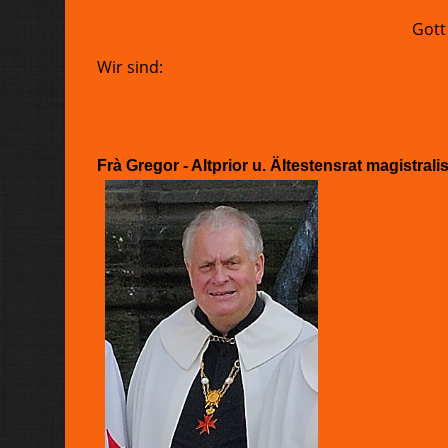
Gott
Wir sin
Frà Gregor - Altprior u. Ältestensrat magistrali