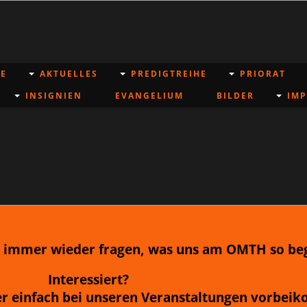
E
AKTUELLES
PREDIGTREIHE
PRIORAT
INSIGNIEN
EVANGELIUM
BILDER
IM
 immer wieder fragen, was uns am OMTH so beg
Interessiert?
er einfach bei unseren Veranstaltungen vorbe