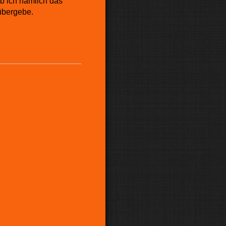
ob ich nämlich das
übergebe.