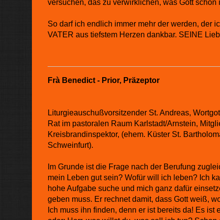
versuchen, das zu verwirklichen, was Gott schon i
So darf ich endlich immer mehr der werden, der ic
VATER aus tiefstem Herzen dankbar. SEINE Liebe
Frà Benedict - Prior, Präzeptor
Liturgieauschußvorsitzender St. Andreas, Wortgot
Rat im pastoralen Raum Karlstadt/Arnstein, Mitg
Kreisbrandinspektor, (ehem. Küster St. Bartholom
Schweinfurt).
Im Grunde ist die Frage nach der Berufung zugle
mein Leben gut sein? Wofür will ich leben? Ich k
hohe Aufgabe suche und mich ganz dafür einsetze.
geben muss. Er rechnet damit, dass Gott weiß, wo
Ich muss ihn finden, denn er ist bereits da! Es i