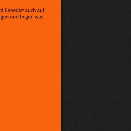
rá Benedict auch auf
flegen und hegen was