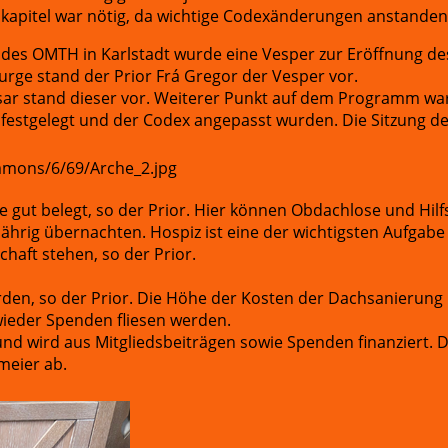
kapitel war nötig, da wichtige Codexänderungen anstanden
es OMTH in Karlstadt wurde eine Vesper zur Eröffnung des
iturge stand der Prior Frá Gregor der Vesper vor.
sar stand dieser vor. Weiterer Punkt auf dem Programm war
it festgelegt und der Codex angepasst wurden. Die Sitzung d
 gut belegt, so der Prior. Hier können Obdachlose und Hilfs
ährig übernachten. Hospiz ist eine der wichtigsten Aufga
haft stehen, so der Prior.
rden, so der Prior. Die Höhe der Kosten der Dachsanierung
wieder Spenden fliesen werden.
und wird aus Mitgliedsbeiträgen sowie Spenden finanziert. D
meier ab.