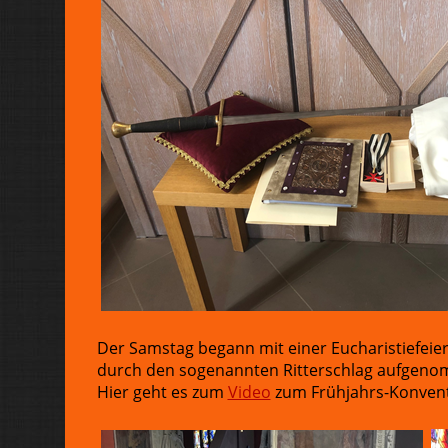
Der Samstag begann mit einer Eucharistiefeier
durch den sogenannten Ritterschlag aufgenom
Hier geht es zum
Video
zum Frühjahrs-Konvent