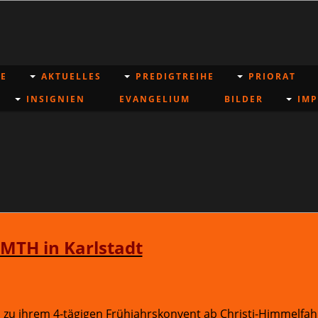
E
AKTUELLES
PREDIGTREIHE
PRIORAT
INSIGNIEN
EVANGELIUM
BILDER
IM
MTH in Karlstadt
zu ihrem 4-tägigen Frühjahrskonvent ab Christi-Himmelfahr