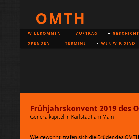
OMTH
WILLKOMMEN
AUFTRAG
GESCHICHT
SPENDEN
TERMINE
WER WIR SIND
Frühjahrskonvent 2019 des O
Generalkapitel in Karlstadt am Main
Wie gewohnt, trafen sich die Brüder des OMTH 