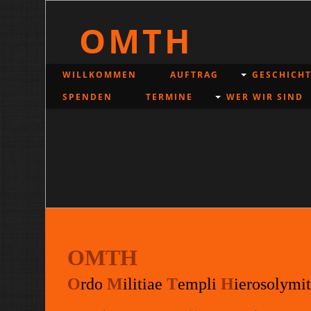
OMTH
WILLKOMMEN
AUFTRAG
GESCHICHT
SPENDEN
TERMINE
WER WIR SIND
OMTH
O
rdo
M
ilitiae
T
empli
H
ierosolymit