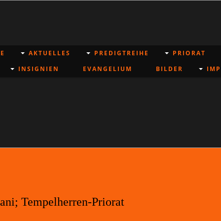
E
AKTUELLES
PREDIGTREIHE
PRIORAT
INSIGNIEN
EVANGELIUM
BILDER
IM
ani; Tempelherren-Priorat