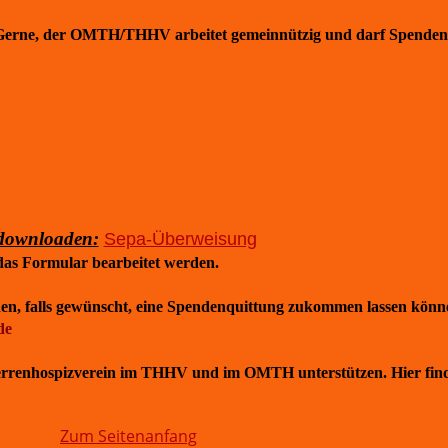
? Gerne, der OMTH/THHV arbeitet gemeinnützig und darf Spendenq
 downloaden
:
Sepa-Überweisung
as Formular bearbeitet werden.
hnen, falls gewünscht, eine Spendenquittung zukommen lassen könn
de
lherrenhospizverein im THHV und im OMTH unterstützen. Hier find
Zum Seitenanfang