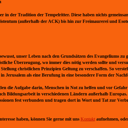
m
r in der Tradition der Tempelritter. Diese haben nichts gemeinsa
ristentum (außerhalb der ACK) bis hin zur Freimaurerei und Esote
wusst, unser Leben nach den Grundsätzen des Evangeliums zu ge
ristliche Überzeugung, wo immer dies nötig werden sollte und vers
Stellung christlichen Prinzipien Geltung zu verschaffen. So verste
 in Jerusalem als eine Berufung in eine besondere Form der Nachfo
rden die Aufgabe darin, Menschen in Not zu helfen und vor Gefahr
auch Bildungsarbeit in verschiedenen Ländern außerhalb Europas.
sionen fest verbunden und tragen dort in Wort und Tat zur Verbr
nteresse haben, können Sie gerne mit uns
Kontakt
aufnehmen, oder 